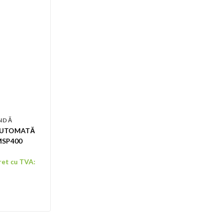
ANDĂ
 AUTOMATĂ
MSP400
ret cu TVA: