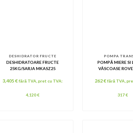
DESHIDRATOR FRUCTE
POMPA TRAN
DESHIDRATOARE FRUCTE
POMPĂ MIERE SI 
25KG/SARJA MKASZ25
VÂSCOASE ROVE
NOVAX G-
3,405
€
262
€
fără TVA, pret cu TVA:
fără TVA, pr
4,120
€
317
€