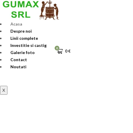
Skip
to
content
Acasa
Despre noi
Linii complete
Investitie si castig
0
0
€
Galerie foto
Contact
Noutati
X