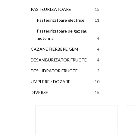
produse
PASTEURIZATOARE
15
15
produse
Pasteurizatoare electrice
11
11
produse
Pasteurizatoare pe gaz sau
motorina
4
4
produse
CAZANE FIERBERE GEM
4
4
produse
DESAMBURIZATOR FRUCTE
4
4
produse
DESHIDRATOR FRUCTE
2
2
produse
UMPLERE / DOZARE
10
10
produse
DIVERSE
15
15
produse