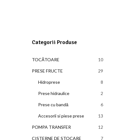
Categorii Produse
TOCĂTOARE
10
10
produse
PRESE FRUCTE
29
29
de
Hidroprese
8
8
produse
produse
Prese hidraulice
2
2
produse
Prese cu bandă
6
6
produse
Accesorii si piese prese
13
13
produse
POMPA TRANSFER
12
12
produse
CISTERNE DE STOCARE
7
7