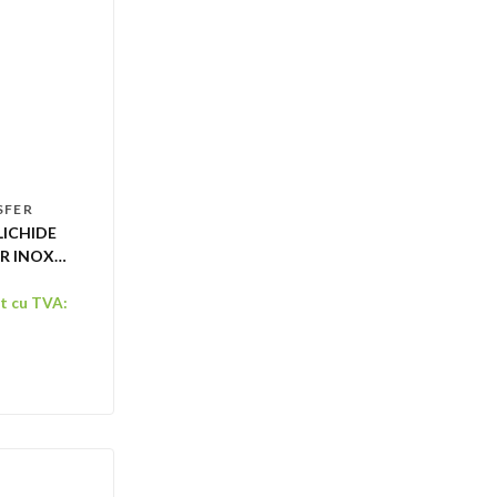
SFER
LICHIDE
R INOX
20
et cu TVA: