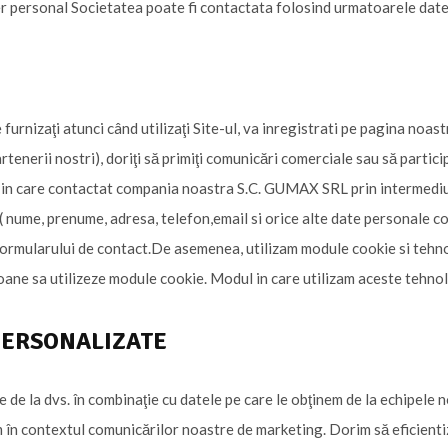
ter personal Societatea poate fi contactata folosind urmatoarele dat
urnizaţi atunci când utilizaţi Site-ul, va inregistrati pe pagina noastr
enerii nostri), doriţi să primiţi comunicări comerciale sau să partici
l in care contactat compania noastra S.C. GUMAX SRL prin intermediul
 nume, prenume, adresa, telefon,email si orice alte date personale co
formularului de contact.De asemenea, utilizam module cookie si tehno
ne sa utilizeze module cookie. Modul in care utilizam aceste tehnolog
PERSONALIZATE
te de la dvs. în combinaţie cu datele pe care le obţinem de la echipele 
im în contextul comunicărilor noastre de marketing. Dorim să eficient