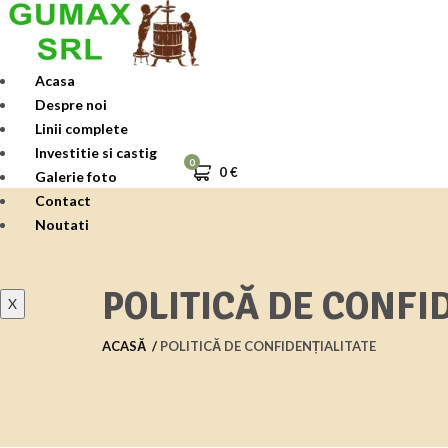
Skip
to
content
Acasa
Despre noi
Linii complete
Investitie si castig
0
0
€
Galerie foto
Contact
Noutati
POLITICĂ DE CONFI
X
ACASĂ
POLITICĂ DE CONFIDENȚIALITATE