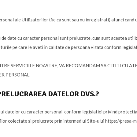
sonal ale Utilizatorilor (fie ca sunt sau nu inregistrati) atunci cand 
i de date cu caracter personal sunt prelucrate, cum sunt acestea utiliz
urile pe care le aveti in calitate de persoana vizata conform legislat
INTRE SERVICIILE NOASTRE, VA RECOMANDAM SA CITITI CU A
ER PERSONAL.
 PRELUCRAREA DATELOR DVS.?
l datelor cu caracter personal, conform legislatiei privind protecti
lor colectate si prelucrate prin intermediul Site-ului https://presa-mo