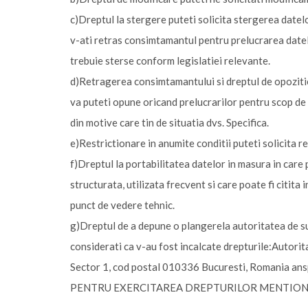
c)Dreptul la stergere puteti solicita stergerea datelo
v-ati retras consimtamantul pentru prelucrarea datelor 
trebuie sterse conform legislatiei relevante.
d)Retragerea consimtamantului si dreptul de opoziti
va puteti opune oricand prelucrarilor pentru scop de m
din motive care tin de situatia dvs. Specifica.
e)Restrictionare in anumite conditii puteti solicita r
f)Dreptul la portabilitatea datelor in masura in care p
structurata, utilizata frecvent si care poate fi citita
punct de vedere tehnic.
g)Dreptul de a depune o plangerela autoritatea de su
considerati ca v-au fost incalcate drepturile:Auto
Sector 1, cod postal 010336 Bucuresti, Romania an
PENTRU EXERCITAREA DREPTURILOR MENTIONATE 