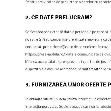
Pentru activitatea de prelucrare a datelor cu carac
2. CE DATE PRELUCRAM?
Societatea prelucrează datele personale pe care ni le f
noastre (si/sau campaniile organizate impreuna cu part
contactati prin orice mijloace de comunicare In cazu
https://presa-mobila.ro/, datele communicate de dvs.(
bifarea acceptului expres prezent in partea de jos a 
dispozitivele dvs. De asemenea, permitem altor persoa
3. FURNIZAREA UNOR OFERTE 
În anumite situaţii, putem utiliza informaţiile colecta
interacţiunea dvs. cu Societatea, pe care să le folos