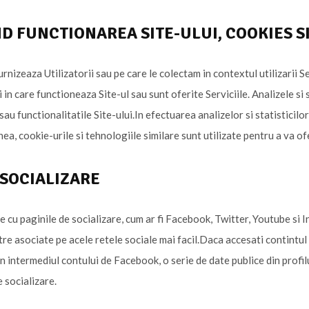
VIND FUNCTIONAREA SITE-ULUI, COOKIES 
nizeaza Utilizatorii sau pe care le colectam in contextul utilizarii Se
ui in care functioneaza Site-ul sau sunt oferite Serviciile. Analizele si
u functionalitatile Site-ului.In efectuarea analizelor si statisticilo
a, cookie-urile si tehnologiile similare sunt utilizate pentru a va ofe
 SOCIALIZARE
 paginile de socializare, cum ar fi Facebook, Twitter, Youtube si In
stre asociate pe acele retele sociale mai facil.Daca accesati contintu
in intermediul contului de Facebook, o serie de date publice din profilu
 socializare.