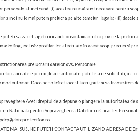
r personale atunci cand: (i) acestea nu mai sunt necesare pentru scopu
si noi nu le mai putem prelucra pe alte temeiuri legale; (iii) datele s
e puteti sa va retrageti oricand consimtamantul cu privire la prelu
arketing, inclusiv profilarilor efectuate in acest scop, precum si prel
estrictionarea prelucrarii datelor dvs. Personale
relucram datele prin mijloace automate, puteti sa ne solicitati, in con
 in mod automat. Daca ne solicitati acest lucru, putem sa transmitem dat
praveghere Aveti dreptul de a depune o plangere la autoritatea de su
ritatea Nationala pentru Supravegherea Datelor cu Caracter Person
spdcp@dataprotection.ro
MAI SUS, NE PUTETI CONTACTA UTILIZAND ADRESA DE Email 