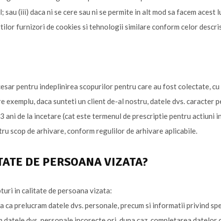
 sau (iii) daca ni se cere sau ni se permite in alt mod sa facem acest
tilor furnizori de cookies si tehnologii similare conform celor descris
esar pentru indeplinirea scopurilor pentru care au fost colectate, cu
Spre exemplu, daca sunteti un client de-al nostru, datele dvs. caracter 
 ani de la incetare (cat este termenul de prescriptie pentru actiuni in
tru scop de arhivare, conform regulilor de arhivare aplicabile.
ITATE DE PERSOANA VIZATA?
uri in calitate de persoana vizata:
 ca prelucram datele dvs. personale, precum si informatii privind spec
m datele dvs. personale incorecte ori, dupa caz, completarea datelor 