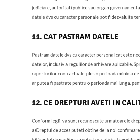
judiciare, autoritati publice sau organ guvernamental;
datele dvs cu caracter personale pot fi dezvaluite ter
11. CAT PASTRAM DATELE
Pastram datele dvs cu caracter personal cat este nec
datelor, inclusiv a regulilor de arhivare aplicabile. 
raporturilor contractuale, plus o perioada minima de 3
ar putea fi pastrate pentru o perioada mai lunga, pen
12. CE DREPTURI AVETI IN CAL
Conform legii, va sunt recunoscute urmatoarele drept
a)Dreptul de acces puteti obtine de la noi confirmarea
b)Dreptul de modificare puteti ne solicitati modifica