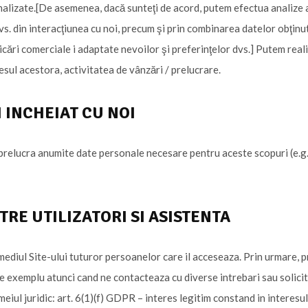
onalizate.[De asemenea, dacă sunteţi de acord, putem efectua analize a
s. din interacţiunea cu noi, precum şi prin combinarea datelor obţinute
ări comerciale i adaptate nevoilor şi preferinţelor dvs.] Putem realiza
esul acestora, activitatea de vânzări / prelucrare.
 INCHEIAT CU NOI
 prelucra anumite date personale necesare pentru aceste scopuri (e.g.
TRE UTILIZATORI SI ASISTENTA
mediul Site-ului tuturor persoanelor care il acceseaza. Prin urmare, 
spre exemplu atunci cand ne contacteaza cu diverse intrebari sau solicita
Temeiul juridic: art. 6(1)(f) GDPR – interes legitim constand in interes