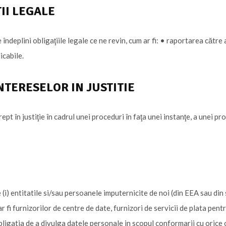
II LEGALE
ndeplini obligaţiile legale ce ne revin, cum ar fi: • raportarea către 
icabile.
NTERESELOR IN JUSTITIE
t în justiţie în cadrul unei proceduri în faţa unei instanţe, a unei pr
i) entitatile si/sau persoanele imputernicite de noi (din EEA sau din s
 fi furnizorilor de centre de date, furnizori de servicii de plata pentr
ligatia de a divulga datele personale in scopul conformarii cu orice o