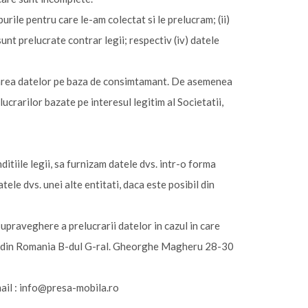
rile pentru care le-am colectat si le prelucram; (ii)
unt prelucrate contrar legii; respectiv (iv) datele
crarea datelor pe baza de consimtamant. De asemenea
ucrarilor bazate pe interesul legitim al Societatii,
ditiile legii, sa furnizam datele dvs. intr-o forma
ele dvs. unei alte entitati, daca este posibil din
praveghere a prelucrarii datelor in cazul in care
al din Romania B-dul G-ral. Gheorghe Magheru 28-30
: info@presa-mobila.ro