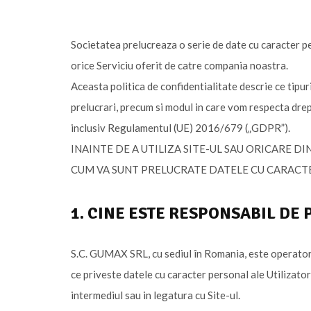
Societatea prelucreaza o serie de date cu caracter per
orice Serviciu oferit de catre compania noastra.
Aceasta politica de confidentialitate descrie ce tipur
prelucrari, precum si modul in care vom respecta drept
inclusiv Regulamentul (UE) 2016/679 („GDPR”).
INAINTE DE A UTILIZA SITE-UL SAU ORICARE D
CUM VA SUNT PRELUCRATE DATELE CU CARACT
1. CINE ESTE RESPONSABIL DE
S.C. GUMAX SRL, cu sediul în Romania, este operatoru
ce priveste datele cu caracter personal ale Utilizatori
intermediul sau in legatura cu Site-ul.