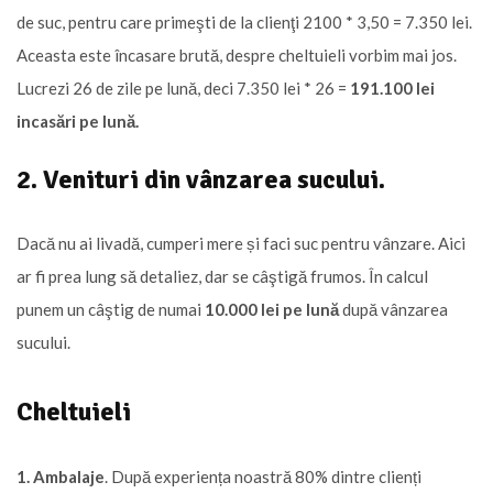
de suc, pentru care primeşti de la clienţi 2100 * 3,50 = 7.350 lei.
Aceasta este încasare brută, despre cheltuieli vorbim mai jos.
Lucrezi 26 de zile pe lună, deci 7.350 lei * 26 =
191.100 lei
incasări pe lună.
2. Venituri din vânzarea sucului.
Dacă nu ai livadă, cumperi mere și faci suc pentru vânzare. Aici
ar fi prea lung să detaliez, dar se câştigă frumos. În calcul
punem un câştig de numai
10.000 lei pe lună
după vânzarea
sucului.
Cheltuieli
1. Ambalaje
. După experiența noastră 80% dintre clienți