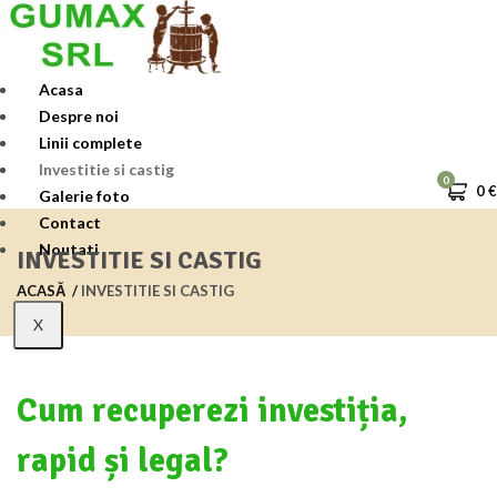
Skip
to
content
Acasa
Despre noi
Linii complete
Investitie si castig
0
0
€
Galerie foto
Contact
Noutati
INVESTITIE SI CASTIG
ACASĂ
INVESTITIE SI CASTIG
X
Cum recuperezi investiția,
rapid și legal?