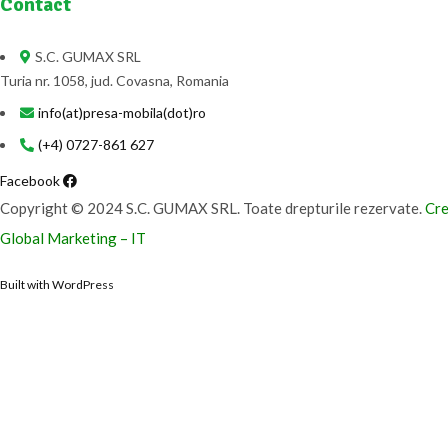
Contact
S.C. GUMAX SRL
Turia nr. 1058, jud. Covasna, Romania
info(at)presa-mobila(dot)ro
(+4) 0727-861 627
Facebook
Copyright © 2024 S.C. GUMAX SRL. Toate drepturile rezervate.
Cre
Global Marketing – IT
Built with WordPress