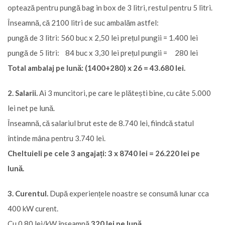
optează pentru pungă bag in box de 3 litri, restul pentru 5 litri.
Înseamnă, că 2100 litri de suc ambalăm astfel:
pungă de 3 litri: 560 buc x 2,50 lei prețul pungii = 1.400 lei
pungă de 5 litri: 84 buc x 3,30 lei prețul pungii = 280 lei
Total ambalaj pe lună: (1400+280) x 26 = 43.680 lei.
2. Salarii.
Ai 3 muncitori, pe care le plătești bine, cu câte 5.000
lei net pe lună.
Înseamnă, că salariul brut este de 8.740 lei, fiindcă statul
întinde mâna pentru 3.740 lei.
Cheltuieli pe cele 3 angajați: 3 x 8740 lei = 26.220 lei pe
lună.
3. Curentul.
După experiențele noastre se consumă lunar cca
400 kW curent.
Cu 0,80 lei/kW înseamnă
320 lei pe lună.