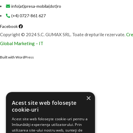
info(at)presa-mobila(dot)ro
(+4) 0727-861 627
Facebook
Copyright © 2024 S.C. GUMAX SRL. Toate drepturile rezervate.
Cre
Global Marketing – IT
Built with WordPress
×
Acest site web folosește
cookie-uri
Acest site web folosește cookie-uri pentru a
îmbunătăți experiența utilizatorului. Prin
utilizarea site-ului nostru web, sunteți de