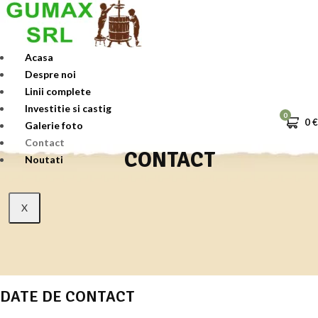
Skip
to
content
Acasa
Despre noi
Linii complete
Investitie si castig
0
0
€
Galerie foto
Contact
CONTACT
Noutati
X
DATE DE CONTACT