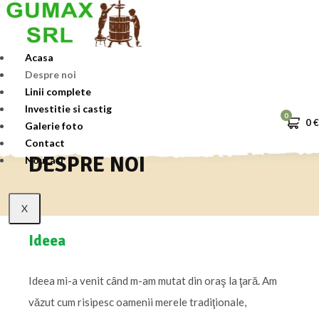
Skip
to
content
Acasa
Despre noi
Linii complete
Investitie si castig
0
0
€
Galerie foto
Contact
DESPRE NOI
Noutati
X
Ideea
Ideea mi-a venit când m-am mutat din oraş la ţară. Am
văzut cum risipesc oamenii merele tradiţionale,