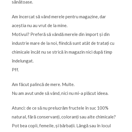
sănătoase.
Am încercat să vând merele pentru magazine, dar
aceștia nu au vrut de la mine.
Motivul? Preferă să vândă merele din import și din
industrie mare de la noi, fiindcă sunt atât de tratați cu
chimicale încât nu se strică în magazin nici după timp
îndelungat.
Pff.
Am făcut palincă de mere. Multe.
Nu am avut unde să vând, nici nu mi-a plăcut ideea.
Atunci: de ce să nu prelucrăm fructele în suc 100%
natural, fără conservanți, coloranți sau alte chimicale?
Pot bea copii, femeile, și bărbații. Lângă sau în locul