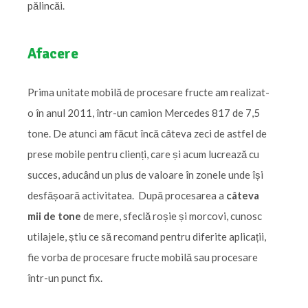
pălincăi.
Afacere
Prima unitate mobilă de procesare fructe am realizat-
o în anul 2011, într-un camion Mercedes 817 de 7,5
tone. De atunci am făcut încă câteva zeci de astfel de
prese mobile pentru clienți, care și acum lucrează cu
succes, aducând un plus de valoare în zonele unde își
desfășoară activitatea. După procesarea a
câteva
mii de tone
de mere, sfeclă roșie și morcovi, cunosc
utilajele, știu ce să recomand pentru diferite aplicații,
fie vorba de procesare fructe mobilă sau procesare
într-un punct fix.