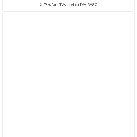
329
€
fără TVA, pret cu TVA:
398
€