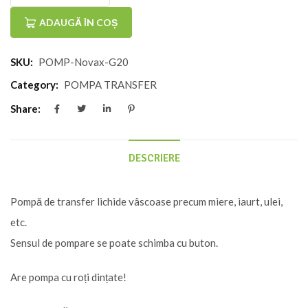
Cantitate
Pompă
ADAUGĂ ÎN COȘ
miere
SKU:
POMP-Novax-G20
si
lichide
Category:
POMPA TRANSFER
vâscoase
Share:
Rover
inox
DESCRIERE
Novax
G-
Pompă de transfer lichide vâscoase precum miere, iaurt, ulei,
20
etc.
Sensul de pompare se poate schimba cu buton.
Are pompa cu roți dințate!