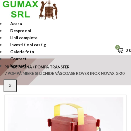
Skip
to
content
Acasa
Despre noi
Linii complete
Investitie si castig
0
0
€
Galerie foto
Contact
Noutati
PRIMA PAGINĂ
POMPA TRANSFER
POMPĂ MIERE SI LICHIDE VÂSCOASE ROVER INOX NOVAX G-20
X