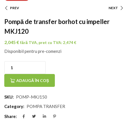
PREV
NEXT
Navigare
Pompă de transfer borhot cu impeller
În
MKJ120
Articole
2,045
€
fără TVA, pret cu TVA:
2,474
€
Disponibil pentru pre-comenzi
Cantitate
Pompă
ADAUGĂ ÎN COȘ
de
SKU:
POMP-MKJ150
transfer
borhot
Category:
POMPA TRANSFER
cu
Share:
impeller