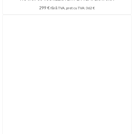
299
€
fără TVA, pret cu TVA:
362
€