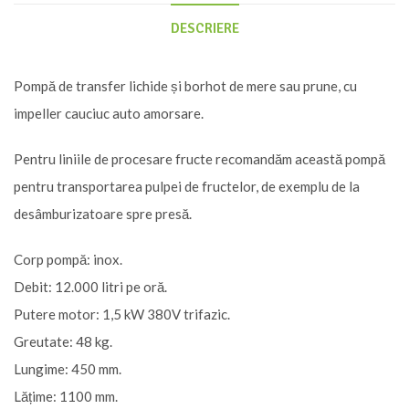
MKJ120
DESCRIERE
Pompă de transfer lichide și borhot de mere sau prune, cu
impeller cauciuc auto amorsare.
Pentru liniile de procesare fructe recomandăm această pompă
pentru transportarea pulpei de fructelor, de exemplu de la
desâmburizatoare spre presă.
Corp pompă: inox.
Debit: 12.000 litri pe oră.
Putere motor: 1,5 kW 380V trifazic.
Greutate: 48 kg.
Lungime: 450 mm.
Lățime: 1100 mm.