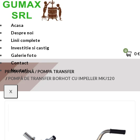
Skip
to
content
Acasa
Despre noi
Linii complete
Investitie si castig
0
0
€
Galerie foto
Contact
Noutati
PRIMA PAGINĂ
POMPA TRANSFER
POMPĂ DE TRANSFER BORHOT CU IMPELLER MKJ120
X