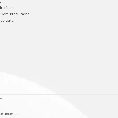
.
terioara.
, ierburi sau carne.
de viata.
e:
te necesara.