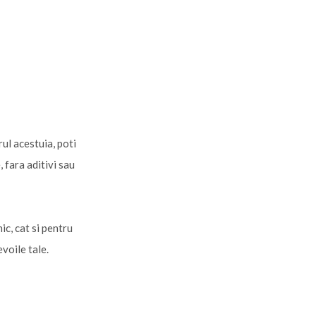
ul acestuia, poti
 fara aditivi sau
ic, cat si pentru
voile tale.