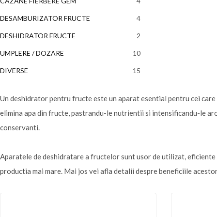
CAZANE FIERBERE GEM
4
4
produse
DESAMBURIZATOR FRUCTE
4
4
produse
DESHIDRATOR FRUCTE
2
2
produse
UMPLERE / DOZARE
10
10
produse
DIVERSE
15
15
produse
Un deshidrator pentru fructe este un aparat esential pentru cei care 
elimina apa din fructe, pastrandu-le nutrientii si intensificandu-le a
conservanti.
Aparatele de deshidratare a fructelor sunt usor de utilizat, eficiente s
productia mai mare. Mai jos vei afla detalii despre beneficiile acestor