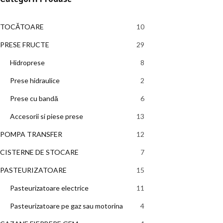
TOCĂTOARE
10
10
produse
PRESE FRUCTE
29
29
de
Hidroprese
8
8
produse
produse
Prese hidraulice
2
2
produse
Prese cu bandă
6
6
produse
Accesorii si piese prese
13
13
produse
POMPA TRANSFER
12
12
produse
CISTERNE DE STOCARE
7
7
produse
PASTEURIZATOARE
15
15
produse
Pasteurizatoare electrice
11
11
produse
Pasteurizatoare pe gaz sau motorina
4
4
produse