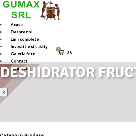
Skip
to
content
Acasa
Despre noi
Linii complete
Investitie si castig
0
0
€
Galerie foto
Contact
DESHIDRATOR FRUC
Noutati
X
Categorii Produse