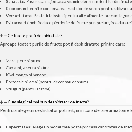
Sanatate:
Pastreaza majoritatea vitaminelor si nutrientilor din fructe
Economie:
Permite conservarea fructelor de sezon pentru utilizare ul
Versatilitate:
Poate fi folosit si pentru alte alimente, precum legume
Evitarea risipei:
Reduce pierderile de fructe prin prelungirea duratei 
Ce fructe pot fi deshidratate?
Aproape toate tipurile de fructe pot fi deshidratate, printre care:
Mere, pere si prune.
Capsuni, zmeura si afine.
Kiwi, mango si banane.
Portocale si lamai (pentru decor sau consum).
Struguri (pentru stafide).
Cum alegi cel mai bun deshidrator de fructe?
Pentru a alege un deshidrator potrivit, ia in considerare urmatoarel
Capacitatea:
Alege un model care poate procesa cantitatea de fruc