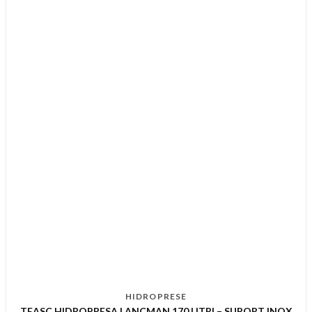
HIDROPRESE
TEASC HIDROPRESA LANCMAN 170 LITRI – SUPORT INOX