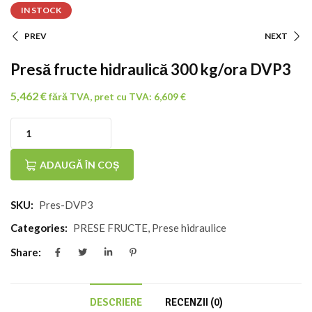
IN STOCK
PREV
NEXT
Navigare
Presă fructe hidraulică 300 kg/ora DVP3
În
5,462
€
fără TVA, pret cu TVA:
6,609
€
Articole
Cantitate
Presă
ADAUGĂ ÎN COȘ
fructe
SKU:
Pres-DVP3
hidraulică
300
Categories:
PRESE FRUCTE
,
Prese hidraulice
kg/ora
Share:
DVP3
DESCRIERE
RECENZII (0)