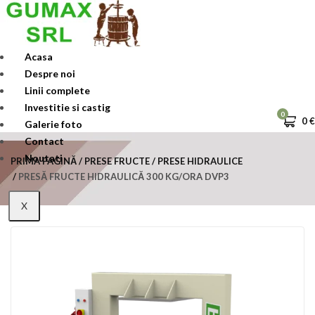
Skip
to
content
Acasa
Despre noi
Linii complete
Investitie si castig
0
0
€
Galerie foto
Contact
Noutati
PRIMA PAGINĂ
PRESE FRUCTE
PRESE HIDRAULICE
PRESĂ FRUCTE HIDRAULICĂ 300 KG/ORA DVP3
X