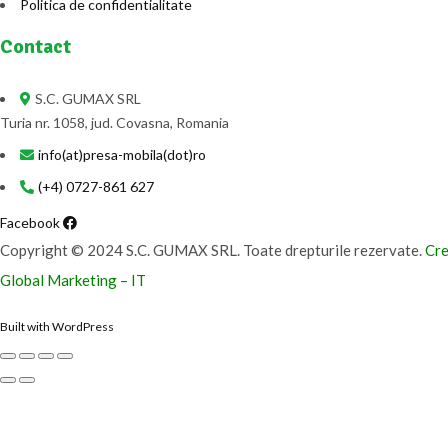
Politica de confidentialitate
Contact
S.C. GUMAX SRL
Turia nr. 1058, jud. Covasna, Romania
info(at)presa-mobila(dot)ro
(+4) 0727-861 627
Facebook
Copyright © 2024 S.C. GUMAX SRL. Toate drepturile rezervate.
Cre
Global Marketing – IT
Built with WordPress