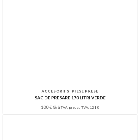
ACCESORII SI PIESE PRESE
SAC DE PRESARE 170 LITRI VERDE
100
€
fără TVA, pret cu TVA:
121
€