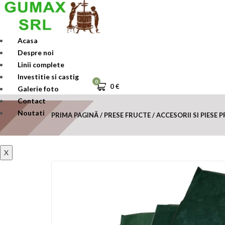
Skip
to
content
Acasa
Despre noi
Linii complete
Investitie si castig
0
0
€
Galerie foto
Contact
Noutati
PRIMA PAGINĂ
PRESE FRUCTE
ACCESORII SI PIESE P
X