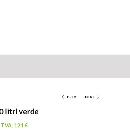
PREV
NEXT
Navigare
 litri verde
În
u TVA:
121
€
Articole