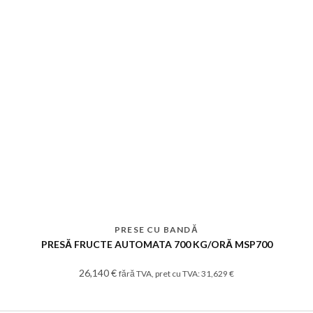
PRESE CU BANDĂ
PRESĂ FRUCTE AUTOMATA 700 KG/ORĂ MSP700
26,140
€
fără TVA, pret cu TVA:
31,629
€