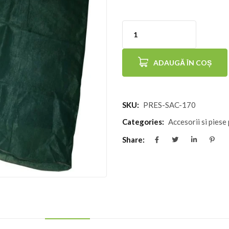
Cantitate
Sac
ADAUGĂ ÎN COȘ
de
presare
170
SKU:
PRES-SAC-170
litri
Categories:
Accesorii si piese
verde
Share: