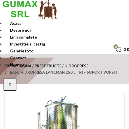
Skip
to
content
Acasa
Despre noi
Linii complete
Investitie si castig
0
0
€
Galerie foto
Contact
Noutati
PRIMA PAGINĂ
PRESE FRUCTE
HIDROPRESE
TEASC HIDROPRESA LANCMAN 250 LITRI – SUPORT VOPSIT
X