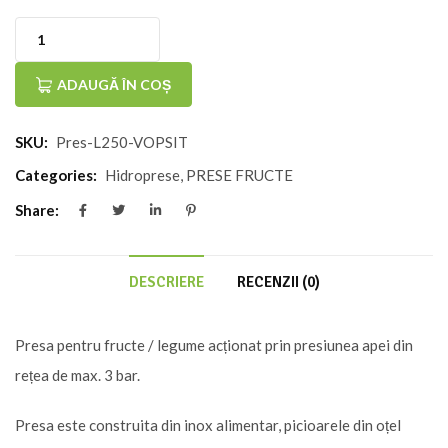
Cantitate
Teasc
ADAUGĂ ÎN COȘ
hidropresa
SKU:
Pres-L250-VOPSIT
Lancman
250
Categories:
Hidroprese
,
PRESE FRUCTE
litri
Share:
–
suport
DESCRIERE
RECENZII (0)
vopsit
Presa pentru fructe / legume acționat prin presiunea apei din
rețea de max. 3 bar.
Presa este construita din inox alimentar, picioarele din oțel