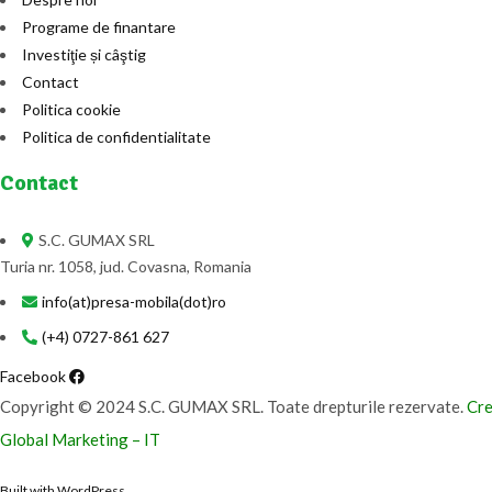
Programe de finantare
Investiţie și câştig
Contact
Politica cookie
Politica de confidentialitate
Contact
S.C. GUMAX SRL
Turia nr. 1058, jud. Covasna, Romania
info(at)presa-mobila(dot)ro
(+4) 0727-861 627
Facebook
Copyright © 2024 S.C. GUMAX SRL. Toate drepturile rezervate.
Cre
Global Marketing – IT
Built with WordPress