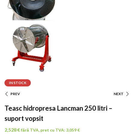
IN STOCK
PREV
NEXT
Navigare
Teasc hidropresa Lancman 250 litri –
În
suport vopsit
Articole
2,528
€
fără TVA, pret cu TVA:
3,059
€