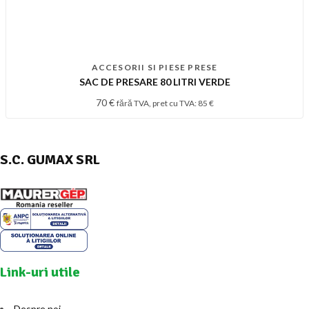
ACCESORII SI PIESE PRESE
SAC DE PRESARE 80 LITRI VERDE
70
€
fără TVA, pret cu TVA:
85
€
S.C. GUMAX SRL
Link-uri utile
Despre noi