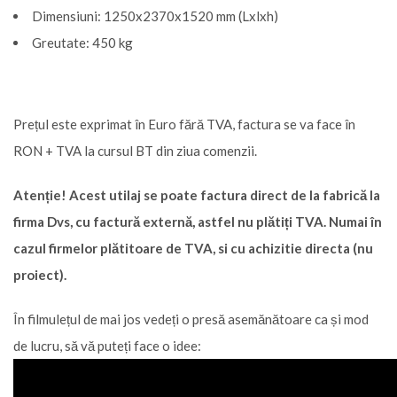
Dimensiuni: 1250x2370x1520 mm (Lxlxh)
Greutate: 450 kg
Prețul este exprimat în Euro fără TVA, factura se va face în
RON + TVA la cursul BT din ziua comenzii.
Atenție! Acest utilaj se poate factura direct de la fabrică la
firma Dvs, cu factură externă, astfel nu plătiți TVA. Numai în
cazul firmelor plătitoare de TVA, si cu achizitie directa (nu
proiect).
În filmulețul de mai jos vedeți o presă asemănătoare ca și mod
de lucru, să vă puteți face o idee: