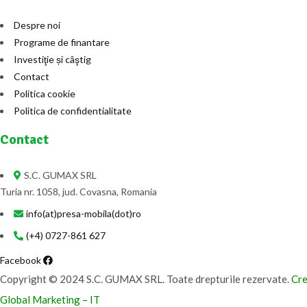
Despre noi
Programe de finantare
Investiţie și câştig
Contact
Politica cookie
Politica de confidentialitate
Contact
S.C. GUMAX SRL
Turia nr. 1058, jud. Covasna, Romania
info(at)presa-mobila(dot)ro
(+4) 0727-861 627
Facebook
Copyright © 2024 S.C. GUMAX SRL. Toate drepturile rezervate.
Cre
Global Marketing – IT