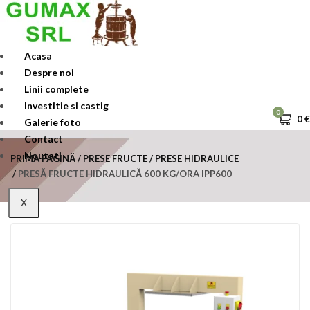
Skip
to
content
Acasa
Despre noi
Linii complete
Investitie si castig
0
0
€
Galerie foto
Contact
Noutati
PRIMA PAGINĂ
PRESE FRUCTE
PRESE HIDRAULICE
PRESĂ FRUCTE HIDRAULICĂ 600 KG/ORA IPP600
X