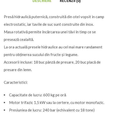
DESCRIERE
RECENZII (0)
Presă hidraulică puternică, construită din otel vopsit in camp
electrostatic, iar tavile de suc sunt construite din inox.
Masa rotativă permite încărcarea unei tăvi în timp ce se
presează cealaltă.
La ora actuală presele hidraulice au cel mai mare randament
pentru obținerea sucului din fructe și legume.
Accesorii incluse: 18 buc pânză de presare, 20 buc placă de
presare din lemn.
Caracteristici:
Capacitate de lucru: 600 kg pe oră
Motor trifazic 1,5 kW sau la certere, cu motor monofazic.
Presiuniea de lucru: 240 bar (echivalent cu 18 tone)