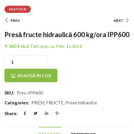
IN STOCK
PREV
NEXT
Navigare
Presă fructe hidraulică 600 kg/ora IPP600
În
9,360
€
fără TVA, pret cu TVA:
11,326
€
Articole
Cantitate
Presă
ADAUGĂ ÎN COȘ
fructe
SKU:
Pres-IPP600
hidraulică
600
Categories:
PRESE FRUCTE
,
Prese hidraulice
kg/ora
Share:
IPP600