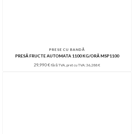
PRESE CU BANDĂ
PRESĂ FRUCTE AUTOMATA 1100 KG/ORĂ MSP1100
29,990
€
fără TVA, pret cu TVA:
36,288
€