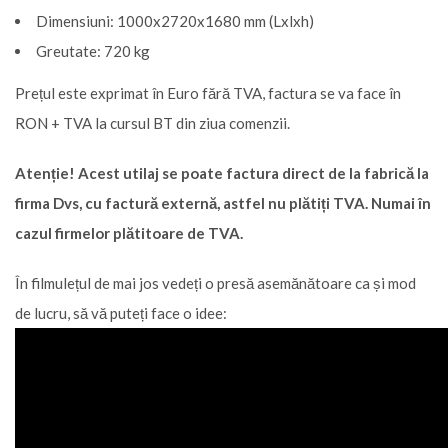
Dimensiuni: 1000x2720x1680 mm (Lxlxh)
Greutate: 720 kg
Prețul este exprimat în Euro fără TVA, factura se va face în
RON + TVA la cursul BT din ziua comenzii.
Atenție! Acest utilaj se poate factura direct de la fabrică la
firma Dvs, cu factură externă, astfel nu plătiți TVA. Numai în
cazul firmelor plătitoare de TVA.
În filmulețul de mai jos vedeți o presă asemănătoare ca și mod
de lucru, să vă puteți face o idee: