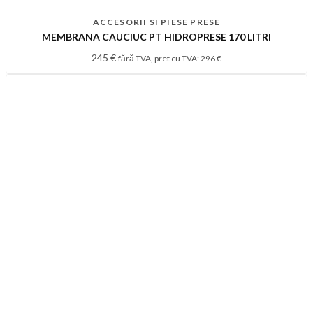
ACCESORII SI PIESE PRESE
MEMBRANA CAUCIUC PT HIDROPRESE 170 LITRI
245
€
fără TVA, pret cu TVA:
296
€