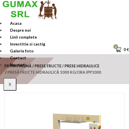
Skip
to
content
Acasa
Despre noi
Linii complete
Investitie si castig
0
0
€
Galerie foto
Contact
Noutati
PRIMA PAGINĂ
PRESE FRUCTE
PRESE HIDRAULICE
PRESĂ FRUCTE HIDRAULICĂ 1000 KG/ORA IPP1000
X