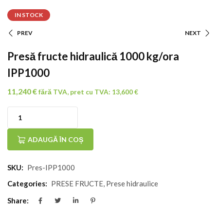
IN STOCK
PREV
NEXT
Navigare
Presă fructe hidraulică 1000 kg/ora
În
IPP1000
Articole
11,240
€
fără TVA, pret cu TVA:
13,600
€
Cantitate
Presă
ADAUGĂ ÎN COȘ
fructe
SKU:
Pres-IPP1000
hidraulică
1000
Categories:
PRESE FRUCTE
,
Prese hidraulice
kg/ora
Share:
IPP1000