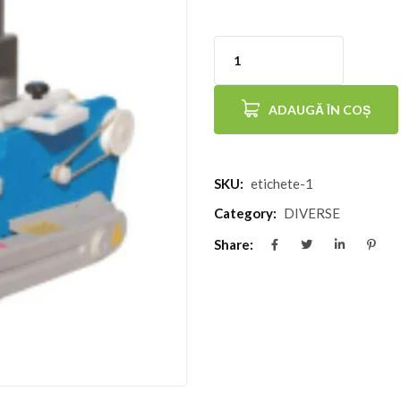
Cantitate
Instalație
ADAUGĂ ÎN COȘ
de
etichetare
semi-
SKU:
etichete-1
automată
Category:
DIVERSE
Share: