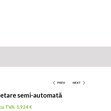
PREV
NEXT
Navigare
chetare semi-automată
În
 cu TVA:
1,924
€
Articole