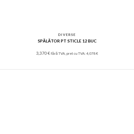
DIVERSE
SPĂLĂTOR PT STICLE 12 BUC
3,370
€
fără TVA, pret cu TVA:
4,078
€