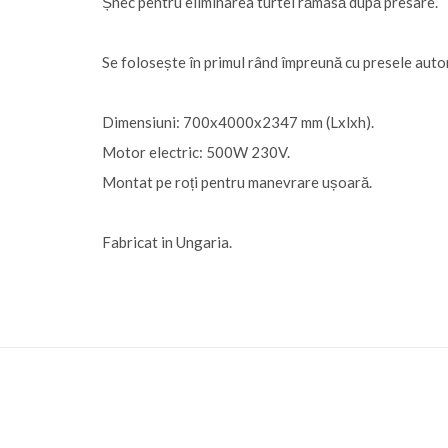
Șnec pentru eliminarea turtei rămasă după presare.
Se folosește în primul rând împreună cu presele aut
Dimensiuni: 700x4000x2347 mm (Lxlxh).
Motor electric: 500W 230V.
Montat pe roți pentru manevrare ușoară.
Fabricat in Ungaria.