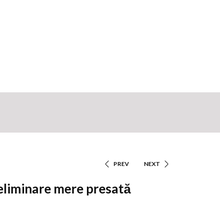
PREV
NEXT
Navigare
eliminare mere presată
În
Articole