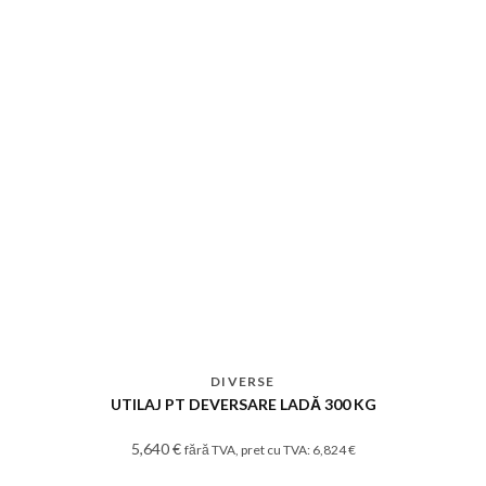
DIVERSE
UTILAJ PT DEVERSARE LADĂ 300 KG
5,640
€
fără TVA, pret cu TVA:
6,824
€