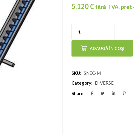
5,120
€
fără TVA, pret
Cantitate
Snec
ADAUGĂ ÎN COȘ
inox
pentru
eliminare
SKU:
SNEC-M
mere
Category:
DIVERSE
presată
Share:
(Turtă)