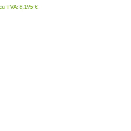
 cu TVA:
6,195
€