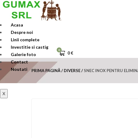
Skip
to
content
Acasa
Despre noi
Linii complete
Investitie si castig
0
0
€
Galerie foto
Contact
Noutati
PRIMA PAGINĂ
DIVERSE
SNEC INOX PENTRU ELIMIN
X