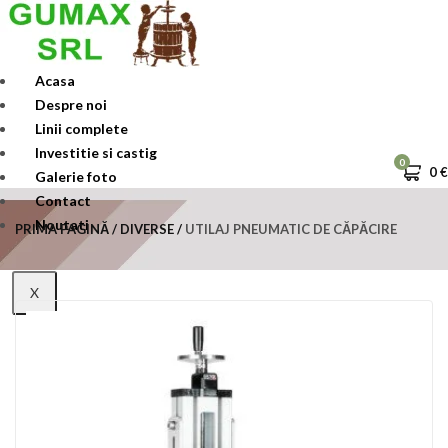
Skip
to
content
Acasa
Despre noi
Linii complete
Investitie si castig
0
0
€
Galerie foto
Contact
Noutati
PRIMA PAGINĂ
DIVERSE
UTILAJ PNEUMATIC DE CĂPĂCIRE
X