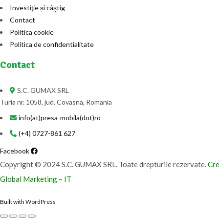
Investiţie și câştig
Contact
Politica cookie
Politica de confidentialitate
Contact
S.C. GUMAX SRL
Turia nr. 1058, jud. Covasna, Romania
info(at)presa-mobila(dot)ro
(+4) 0727-861 627
Facebook
Copyright © 2024 S.C. GUMAX SRL. Toate drepturile rezervate.
Cre
Global Marketing – IT
Built with WordPress