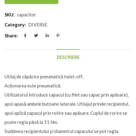
pneumatic
SKU:
capacitor
de
căpăcire
Category:
DIVERSE
Share:
DESCRIERE
Utilaj de căpăcire pneumatică twist-off.
Acționarea este pneumatică.
Utilizatorul introduce capacul (cu filet sau capac prin apăsare),
apoi apasă ambele butoane laterale. Utilajul prinde recipientul,
apoi aplică capacul prin rotire sau apăsare. Cuplul de rorire se
poate regla până la 11 Nm.
Înalțimea recipientului și diametrul capacului se pot regla.