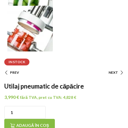
IN STOCK
PREV
NEXT
Navigare
Utilaj pneumatic de căpăcire
În
3,990
€
fără TVA, pret cu TVA:
4,828
€
Articole
Cantitate
Utilaj
ADAUGĂ ÎN COȘ