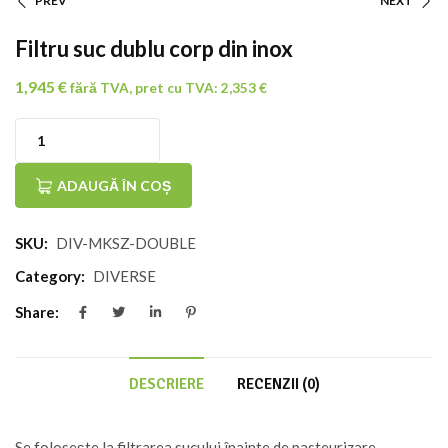
PREV
NEXT
Navigare
Filtru suc dublu corp din inox
În
1,945
€
fără TVA, pret cu TVA:
2,353
€
Articole
Cantitate
Filtru
ADAUGĂ ÎN COȘ
suc
SKU:
DIV-MKSZ-DOUBLE
dublu
corp
Category:
DIVERSE
din
Share:
inox
DESCRIERE
RECENZII (0)
Se folosește la filtrarea sucului înainte de pasteurizare.