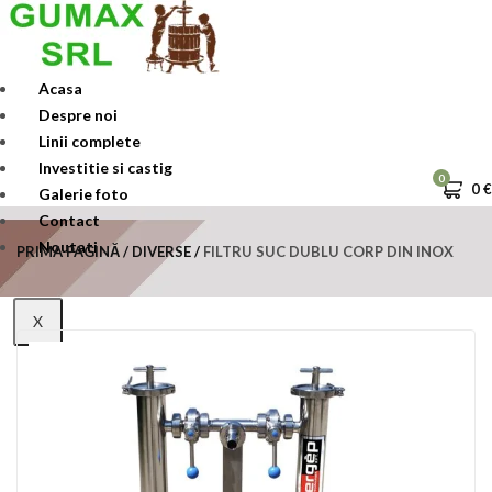
Skip
to
content
Acasa
Despre noi
Linii complete
Investitie si castig
0
0
€
Galerie foto
Contact
Noutati
PRIMA PAGINĂ
DIVERSE
FILTRU SUC DUBLU CORP DIN INOX
X