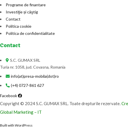
Programe de finantare
Investiţie și câştig
Contact
Politica cookie
Politica de confidentialitate
Contact
S.C. GUMAX SRL
Turia nr. 1058, jud. Covasna, Romania
info(at)presa-mobila(dot)ro
(+4) 0727-861 627
Facebook
Copyright © 2024 S.C. GUMAX SRL. Toate drepturile rezervate.
Cre
Global Marketing – IT
Built with WordPress