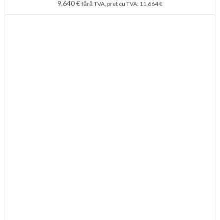
9,640
€
fără TVA, pret cu TVA:
11,664
€