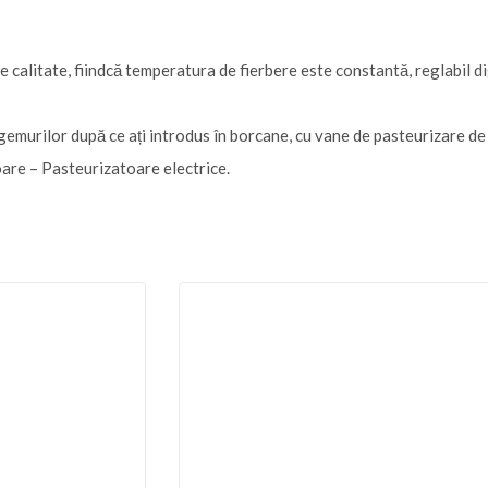
e calitate, fiindcă temperatura de fierbere este constantă, reglabil di
urilor după ce ați introdus în borcane, cu vane de pasteurizare de d
oare – Pasteurizatoare electrice.