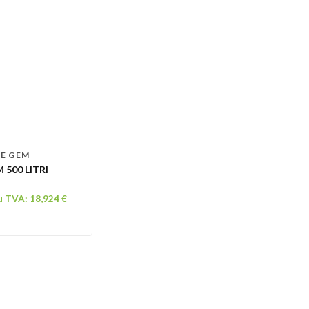
RE GEM
 500 LITRI
cu TVA:
18,924
€