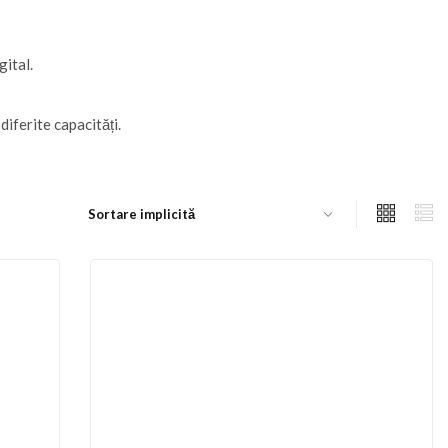
gital.
iferite capacități.