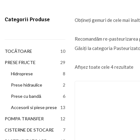
Categorii Produse
Obțineți gemuri de cele mai înalt
Recomandăm re-pasteurizarea gem
Găsiți la categoria Pasteurizat
TOCĂTOARE
10
10
produse
PRESE FRUCTE
29
29
Afișez toate cele 4 rezultate
de
Hidroprese
8
8
produse
produse
Prese hidraulice
2
2
produse
Prese cu bandă
6
6
produse
Accesorii si piese prese
13
13
produse
POMPA TRANSFER
12
12
produse
CISTERNE DE STOCARE
7
7
produse