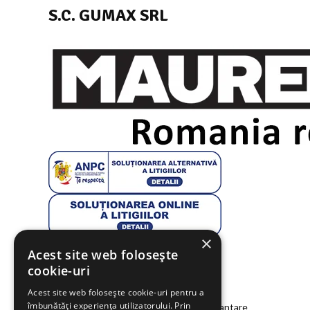
S.C. GUMAX SRL
×
Acest site web folosește
Link-uri utile
cookie-uri
Despre noi
Acest site web folosește cookie-uri pentru a
îmbunătăți experiența utilizatorului. Prin
Programe de finantare