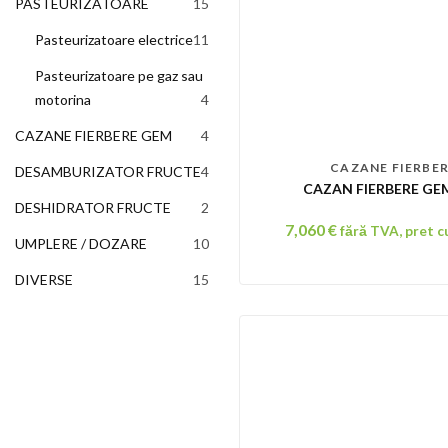
PASTEURIZATOARE
15
15
produse
Pasteurizatoare electrice
11
11
produse
Pasteurizatoare pe gaz sau
motorina
4
4
produse
CAZANE FIERBERE GEM
4
4
produse
CAZANE FIERBE
DESAMBURIZATOR FRUCTE
4
4
CAZAN FIERBERE GEM
produse
DESHIDRATOR FRUCTE
2
2
7,060
€
produse
fără TVA, pret 
UMPLERE / DOZARE
10
10
produse
DIVERSE
15
15
produse