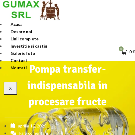
Skip
to
content
Acasa
Despre noi
Linii complete
Investitie si castig
0
0
€
Galerie foto
Contact
Pompa transfer-
Noutati
indispensabila in
X
procesare fructe
aprilie 11, 2025
Fara comentarii