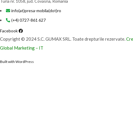
Turia nr. 1058, jud. Covasna, Romania
info(at)presa-mobila(dot)ro
(+4) 0727-861 627
Facebook
Copyright © 2024 S.C. GUMAX SRL. Toate drepturile rezervate.
Cre
Global Marketing – IT
Built with WordPress