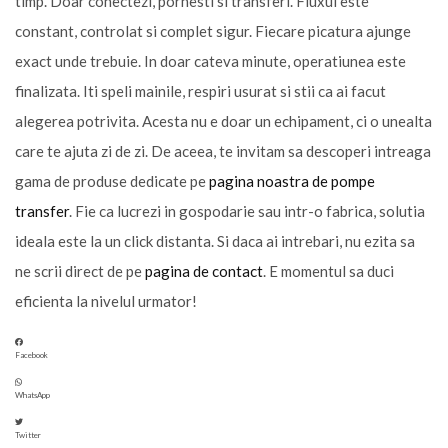
timp. Doar conectezi, pornesti si transferi. Fluxul este
constant, controlat si complet sigur. Fiecare picatura ajunge
exact unde trebuie. In doar cateva minute, operatiunea este
finalizata. Iti speli mainile, respiri usurat si stii ca ai facut
alegerea potrivita. Acesta nu e doar un echipament, ci o unealta
care te ajuta zi de zi. De aceea, te invitam sa descoperi intreaga
gama de produse dedicate pe
pagina noastra de pompe
transfer
. Fie ca lucrezi in gospodarie sau intr-o fabrica, solutia
ideala este la un click distanta. Si daca ai intrebari, nu ezita sa
ne scrii direct de pe
pagina de contact
. E momentul sa duci
eficienta la nivelul urmator!
Facebook
WhatsApp
Twitter