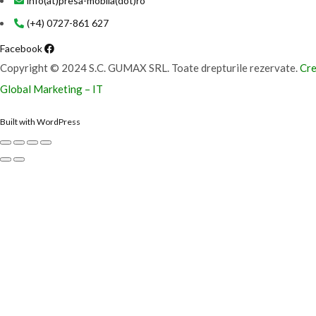
info(at)presa-mobila(dot)ro
(+4) 0727-861 627
Facebook
Copyright © 2024 S.C. GUMAX SRL. Toate drepturile rezervate.
Cre
Global Marketing – IT
Built with WordPress