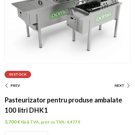
IN STOCK
PREV
NEXT
Navigare
Pasteurizator pentru produse ambalate
În
100 litri DHK1
Articole
3,700
€
fără TVA, pret cu TVA:
4,477
€