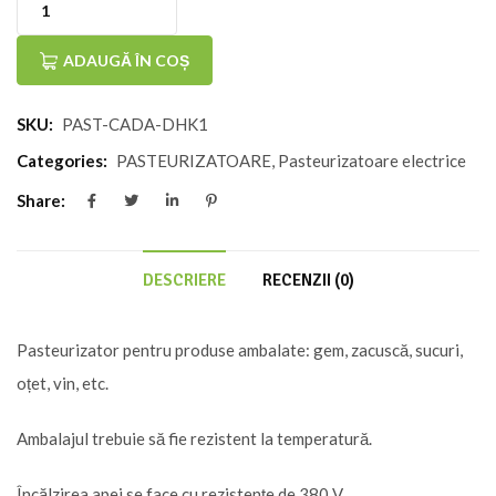
Cantitate
Pasteurizator
ADAUGĂ ÎN COȘ
pentru
SKU:
PAST-CADA-DHK1
produse
ambalate
Categories:
PASTEURIZATOARE
,
Pasteurizatoare electrice
100
Share:
litri
DHK1
DESCRIERE
RECENZII (0)
Pasteurizator pentru produse ambalate: gem, zacuscă, sucuri,
oțet, vin, etc.
Ambalajul trebuie să fie rezistent la temperatură.
Încălzirea apei se face cu rezistențe de 380 V.