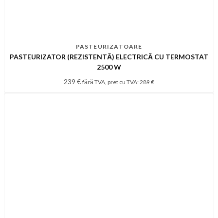
PASTEURIZATOARE
PASTEURIZATOR (REZISTENTĂ) ELECTRICĂ CU TERMOSTAT
2500 W
239
€
fără TVA, pret cu TVA:
289
€