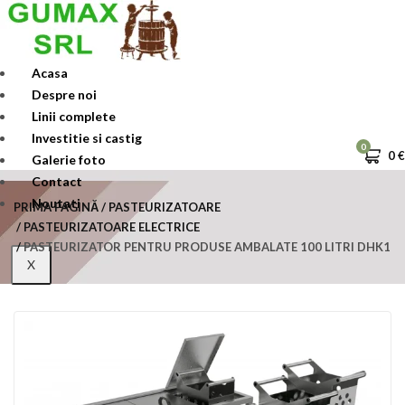
Skip
to
content
Acasa
Despre noi
Linii complete
Investitie si castig
0
0
€
Galerie foto
Contact
Noutati
PRIMA PAGINĂ
PASTEURIZATOARE
PASTEURIZATOARE ELECTRICE
PASTEURIZATOR PENTRU PRODUSE AMBALATE 100 LITRI DHK1
X