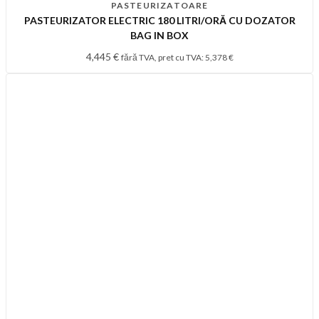
PASTEURIZATOARE
PASTEURIZATOR ELECTRIC 180 LITRI/ORĂ CU DOZATOR
BAG IN BOX
4,445
€
fără TVA, pret cu TVA:
5,378
€