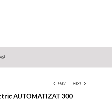
ORĂ
PREV
NEXT
Navigare
lectric AUTOMATIZAT 300
În
Articole