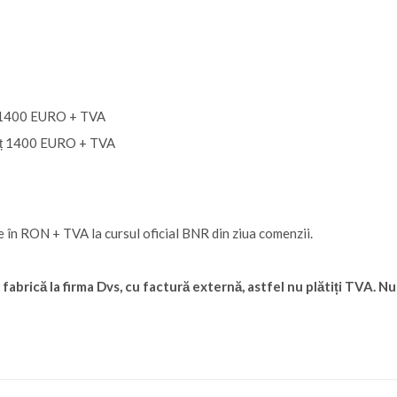
eț 1400 EURO + TVA
preț 1400 EURO + TVA
ce în RON + TVA la cursul oficial BNR din ziua comenzii.
 fabrică la firma Dvs, cu factură externă, astfel nu plătiți TVA. N