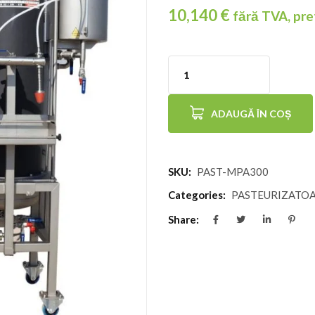
10,140
€
fără TVA, pre
Cantitate
Pasteurizator
ADAUGĂ ÎN COȘ
electric
AUTOMATIZAT
300
SKU:
PAST-MPA300
litri/oră
Categories:
PASTEURIZATO
Share: