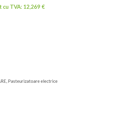
t cu TVA:
12,269
€
ARE
,
Pasteurizatoare electrice