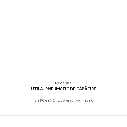
DIVERSE
UTILAJ PNEUMATIC DE CĂPĂCIRE
3,990
€
fără TVA, pret cu TVA:
4,828
€