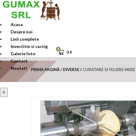
Skip
to
content
Acasa
Despre noi
Linii complete
Investitie si castig
0
0
€
Galerie foto
Contact
Noutati
PRIMA PAGINĂ
DIVERSE
CURATARE SI FELIERE MERE
X