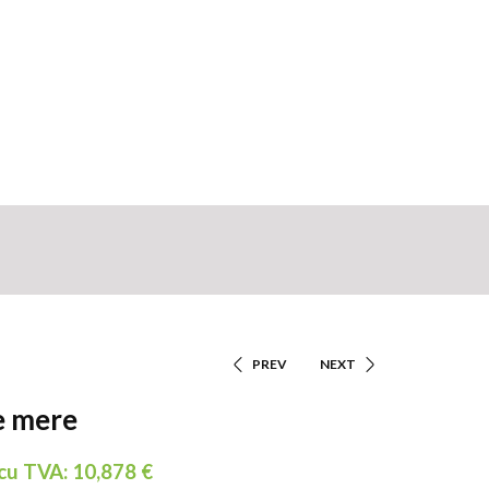
PREV
NEXT
Navigare
re mere
În
 cu TVA:
10,878
€
Articole