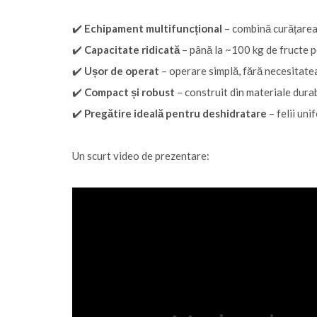
✔️
Echipament multifuncțional
– combină curățarea, 
✔️
Capacitate ridicată
– până la ~100 kg de fructe p
✔️
Ușor de operat
– operare simplă, fără necesitate
✔️
Compact și robust
– construit din materiale durab
✔️
Pregătire ideală pentru deshidratare
– felii un
Un scurt video de prezentare: