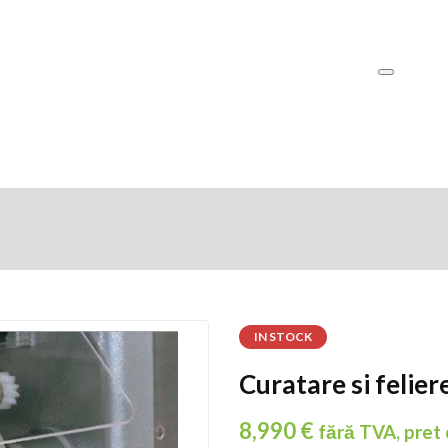
IN STOCK
Curatare si felie
8,990
€
fără TVA, pret