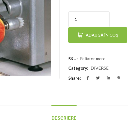
Cantitate
Curatare
ADAUGĂ ÎN COȘ
si
feliere
mere
SKU:
Feliator mere
Category:
DIVERSE
Share:
DESCRIERE