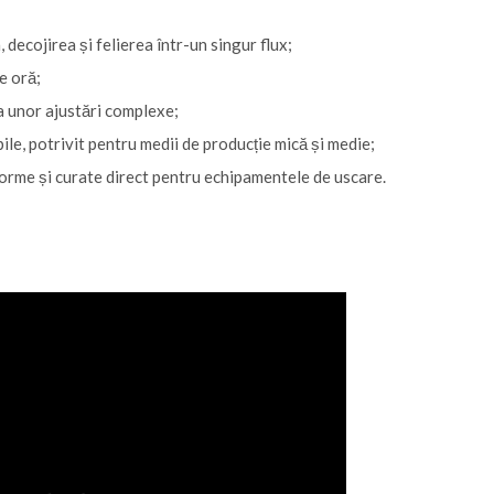
decojirea și felierea într-un singur flux;
e oră;
a unor ajustări complexe;
ile, potrivit pentru medii de producție mică și medie;
iforme și curate direct pentru echipamentele de uscare.