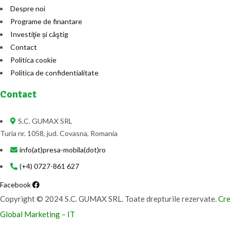
Despre noi
Programe de finantare
Investiţie și câştig
Contact
Politica cookie
Politica de confidentialitate
Contact
S.C. GUMAX SRL
Turia nr. 1058, jud. Covasna, Romania
info(at)presa-mobila(dot)ro
(+4) 0727-861 627
Facebook
Copyright © 2024 S.C. GUMAX SRL. Toate drepturile rezervate.
Cre
Global Marketing – IT