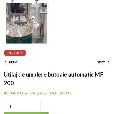
IN STOCK
PREV
NEXT
Navigare
Utilaj de umplere butoaie automatic MF
În
200
Articole
45,050
€
fără TVA, pret cu TVA:
54,511
€
Cantitate