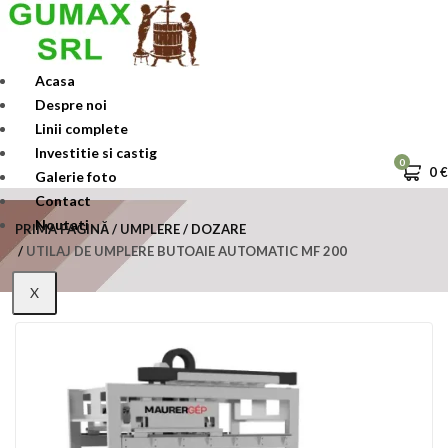
Skip
to
content
Acasa
Despre noi
Linii complete
Investitie si castig
0
0
€
Galerie foto
Contact
Noutati
PRIMA PAGINĂ
UMPLERE / DOZARE
UTILAJ DE UMPLERE BUTOAIE AUTOMATIC MF 200
X