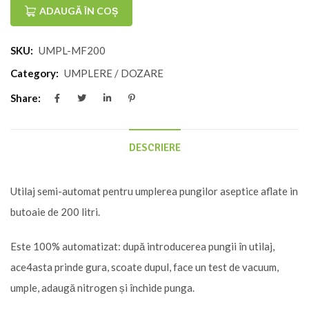
Utilaj
ADAUGĂ ÎN COȘ
de
SKU:
UMPL-MF200
umplere
butoaie
Category:
UMPLERE / DOZARE
automatic
Share:
MF
200
DESCRIERE
Utilaj semi-automat pentru umplerea pungilor aseptice aflate in
butoaie de 200 litri.
Este 100% automatizat: după introducerea pungii în utilaj,
ace4asta prinde gura, scoate dupul, face un test de vacuum,
umple, adaugă nitrogen și închide punga.