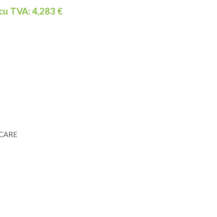
 cu TVA:
4,283
€
OCARE