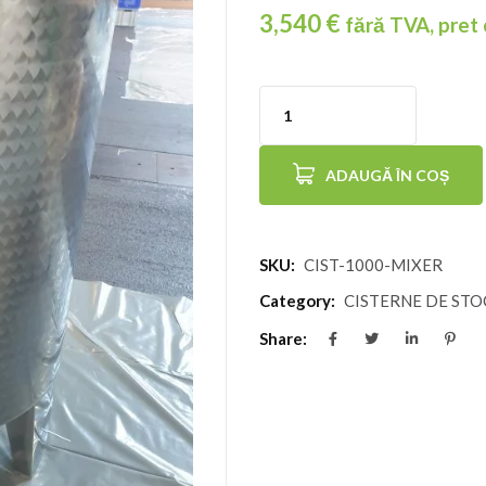
3,540
€
fără TVA, pret
Cantitate
Cisterna
ADAUGĂ ÎN COȘ
inox
1000
L
SKU:
CIST-1000-MIXER
cu
Category:
CISTERNE DE ST
mixer
Share:
-
agitator
-
amestecător