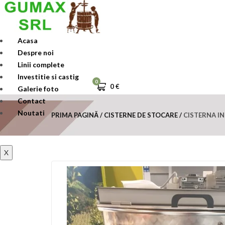
Skip
to
content
Acasa
Despre noi
Linii complete
Investitie si castig
0
0
€
Galerie foto
Contact
Noutati
PRIMA PAGINĂ
CISTERNE DE STOCARE
CISTERNA IN
X