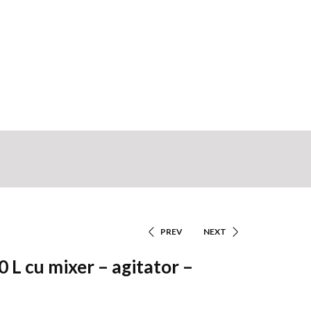
PREV
NEXT
Navigare
 L cu mixer – agitator –
În
Articole