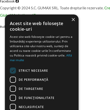
Facebook
Copyright © 2024 S.C. GUMAX SRL. Toate drepturile rezervate.
Cre
Global Marketing – IT
×
Acest site web folosește
Built with WordPress
cookie-uri
Acest site web folosește cookie-uri pentru a
îmbunătăți experiența utilizatorului. Prin
utilizarea site-ului nostru web, sunteți de
acord cu toate cookie-urile în conformitate
cu Politica noastră privind cookie-urile.
Află
mai multe
STRICT NECESARE
DE PERFORMANȚĂ
DE TARGETARE
DE FUNCŢIONALITATE
NECLASIFICATE