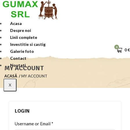
Skip
to
content
Acasa
Despre noi
Linii complete
Investitie si castig
0
0
€
Galerie foto
Contact
Noutati
MY ACCOUNT
ACASĂ
MY ACCOUNT
X
LOGIN
Username or Email
*