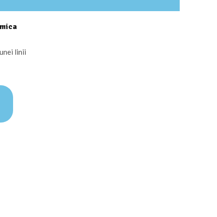
 mica
nei linii