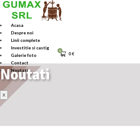
Skip
to
content
Acasa
Despre noi
Linii complete
Investitie si castig
0
0
€
Galerie foto
Contact
Noutati
Noutati
X