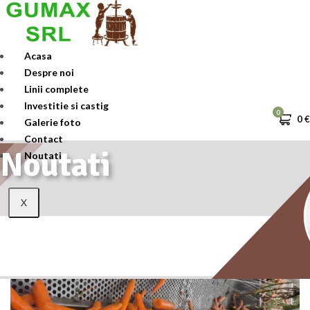
Skip
to
content
Acasa
Despre noi
Linii complete
Investitie si castig
0
0
€
Galerie foto
Contact
Noutati
Noutati
X