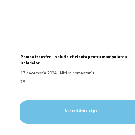
Pompa transfer – solutia eficienta pentru manipularea
lichidelor
17 decembrie 2024
Niciun comentariu
Urmariti-ne si pe