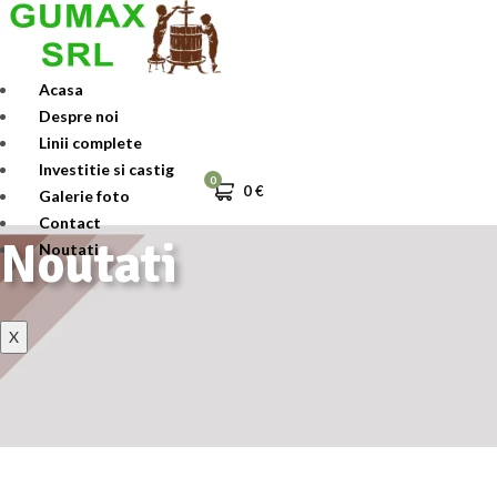
Skip
to
content
Acasa
Despre noi
Linii complete
Investitie si castig
0
0
€
Galerie foto
Contact
Noutati
Noutati
X